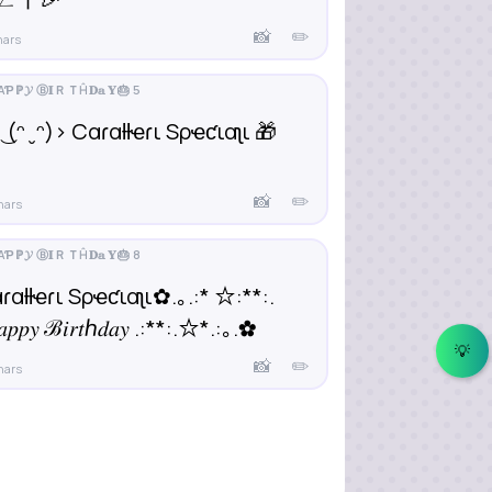
📸
✏️
hars
͜ (ᵔ ̮ ᵔ)› Cαɾαƚƚҽɾι Sρҽƈιαʅι 🎁
📸
✏️
hars
ɾαƚƚҽɾι Sρҽƈιαʅι✿.｡.:* ☆:**:.
𝑝𝑝𝑦 ℬ𝑖𝑟𝑡ℎ𝑑𝑎𝑦 .:**:.☆*.:｡.✿
💡
📸
✏️
hars