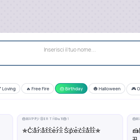
 Loving
🔥 Free Fire
🎂 Birthday
🎃 Halloween
🎮 
✯C̊⫶å⫶r̊⫶å⫶t̊⫶t̊⫶e̊⫶r̊⫶i̊⫶ S̊⫶p̊⫶e̊⫶c̊⫶i̊⫶å⫶l̊⫶i̊⫶✯

卂