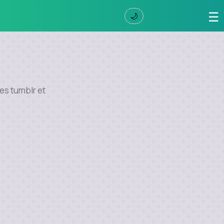
☰
🌙
ces tumblr et