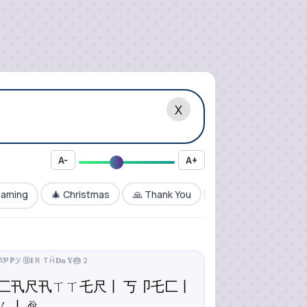
X
A-
A+
Gaming
🎄 Christmas
🙏 Thank You
💝 Valentine
🎆 
匚卂尺卂ㄒㄒ乇尺丨 丂卩乇匚丨
ㄥ丨🎉