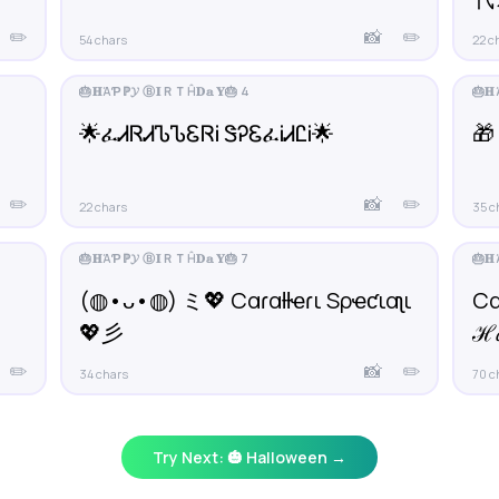
✏️
📸
✏️
54 chars
22 c
🌟ፈᏗᏒᏗᏖᏖᏋᏒᎥ ᏕᎮᏋፈᎥᏗᏝᎥ🌟
🎁 
✏️
📸
✏️
22 chars
35 c
(◍•ᴗ•◍) ミ💖 Cαɾαƚƚҽɾι Sρҽƈιαʅι
Cα
💖彡
ℋ𝑎
✏️
📸
✏️
34 chars
70 c
Try Next: 🎃 Halloween →