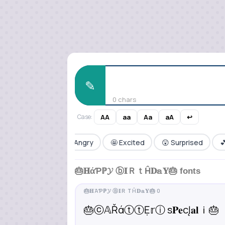
✎
0 chars
Case:
AA
aa
Aa
aA
↩
y
🕺 Funky
😡 Angry
🤩 Excited
😲 Surprised

🎂𝐇άƤℙ𝓨 ⓑ𝐈ＲｔĤ𝐃𝕒𝐘🎂 fonts
🎂ⓒ𝔸ŘάⓣⓣẸ𝕣ⓘ s𝐏𝐞cĮ𝐚𝐥ｉ🎂