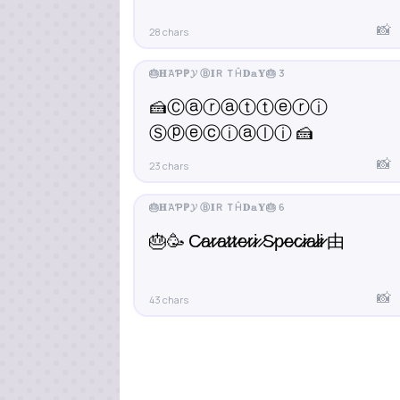
📸
28 chars
🍰Ⓒⓐⓡⓐⓣⓣⓔⓡⓘ
Ⓢⓟⓔⓒⓘⓐⓛⓘ 🍰
📸
23 chars
🎂🥳 C̷a̷r̷a̷t̷t̷e̷r̷i̷ ̷S̷p̷e̷c̷i̷a̷l̷i̷ 由
📸
43 chars