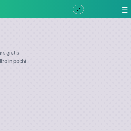
☰
🌙
are gratis.
tro in pochi