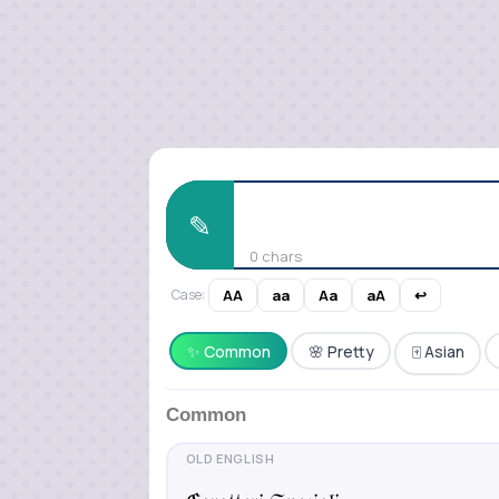
✎
0 chars
Case:
AA
aa
Aa
aA
↩
✨ Common
🌸 Pretty
🀄 Asian
Common