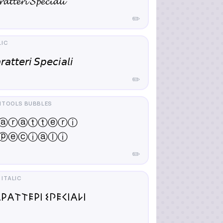
𝓪𝓽𝓽𝓮𝓻𝓲 𝓢𝓹𝓮𝓬𝓲𝓪𝓵𝓲
✏️
𝘳𝘢𝘵𝘵𝘦𝘳𝘪 𝘚𝘱𝘦𝘤𝘪𝘢𝘭𝘪
✏️
ⓐⓡⓐⓣⓣⓔⓡⓘ
ⓟⓔⓒⓘⓐⓛⓘ
✏️
𐌓𐌀𐌕𐌕𐌄𐌓𐌉 𐌔𐌐𐌄𐌂𐌉𐌀𐌋𐌉