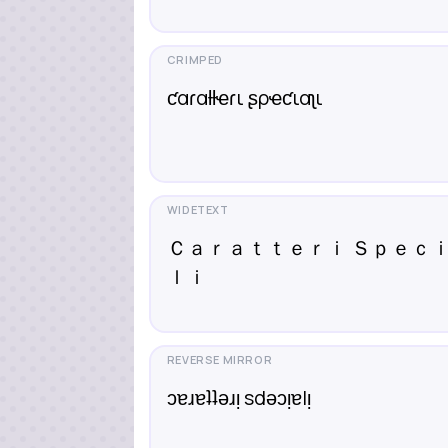
ƈαɾαƚƚҽɾι ʂρҽƈιαʅι
Ｃａｒａｔｔｅｒｉ Ｓｐｅｃ
ｌｉ
ɔɐɹɐʇʇǝɹᴉ sdǝɔᴉɐlᴉ