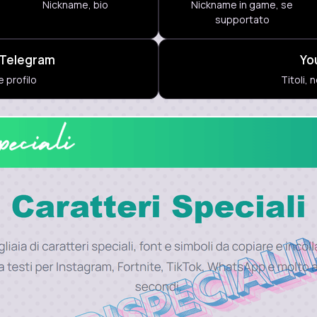
Nickname, bio
Nickname in game, se
supportato
 Telegram
Yo
 profilo
Titoli,