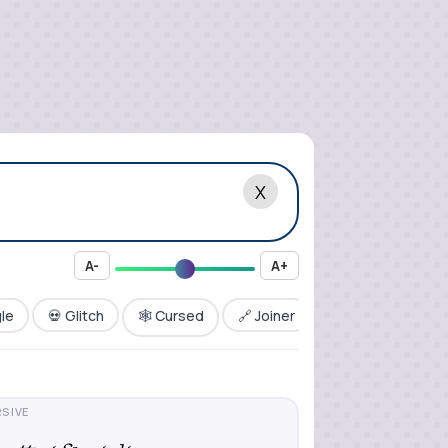
X
A-
A+
le
💀 Glitch
🕸️ Cursed
🔗 Joiner
⬛ Boxed
⭐ S