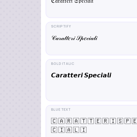
ℭ𝔞𝔯𝔞𝔱𝔱𝔢𝔯𝔦 𝔖𝔭𝔢𝔠𝔦𝔞𝔩𝔦
𝒞𝒶𝓇𝒶𝓉𝓉𝑒𝓇𝒾 𝒮𝓅𝑒𝒸𝒾𝒶𝓁𝒾
𝘾𝙖𝙧𝙖𝙩𝙩𝙚𝙧𝙞 𝙎𝙥𝙚𝙘𝙞𝙖𝙡𝙞
🇨 🇦 🇷 🇦 🇹 🇹 🇪 🇷 🇮 🇸 🇵 
🇨 🇮 🇦 🇱 🇮