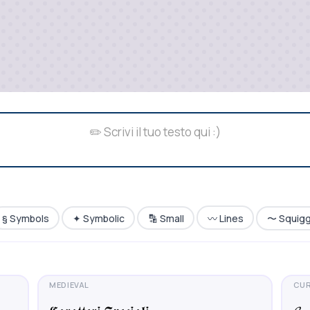
§ Symbols
✦ Symbolic
🔡 Small
〰️ Lines
〜 Squigg