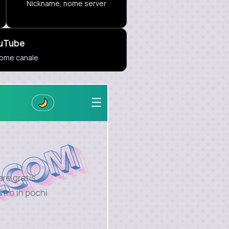
Nickname, nome server
uTube
 nome canale