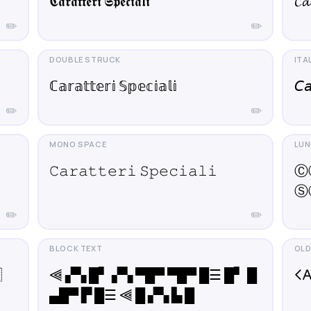
𝕮𝖆𝖗𝖆𝖙𝖙𝖊𝖗𝖎 𝕾𝖕𝖊𝖈𝖎𝖆𝖑𝖎
𝓒𝓪
✏️
✏️
ℂ𝕒𝕣𝕒𝕥𝕥𝕖𝕣𝕚 𝕊𝕡𝕖𝕔𝕚𝕒𝕝𝕚
𝘊𝘢
✏️
✏️
𝙲𝚊𝚛𝚊𝚝𝚝𝚎𝚛𝚒 𝚂𝚙𝚎𝚌𝚒𝚊𝚕𝚒
Ⓒ
Ⓢ
✏️
✏️

⫷ ▞▚ █▘ ▞▚ ▀█▀ ▀█▀ █☰ █▘ █
𐌂𐌀
▄█▀ ▛ █☰ ⫷ █ ▞▚ ▙ █