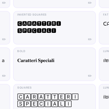
✏️
✏️
🅲🅰🆁🅰🆃🆃🅴🆁🅸
ᑕ
🆂🅿🅴🅲🅸🅰🅻🅸
✏️
✏️
ｉａ
𝐂𝐚𝐫𝐚𝐭𝐭𝐞𝐫𝐢 𝐒𝐩𝐞𝐜𝐢𝐚𝐥𝐢
ıl
✏️
✏️
🄲🄰🅁🄰🅃🅃🄴🅁🄸
i|
🅂🄿🄴🄲🄸🄰🄻🄸