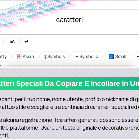
tteri Speciali Da Copiare E Incollare In Un
eganti per il tuo nome, nome utente, profilo o nickname di 
l tuo stile e scegliere tra centinaia di caratteri speciali ed
 alcuna registrazione. I caratteri generati possono essere u
tre piattaforme. Usare un testo originale e decorativo rende
enti.