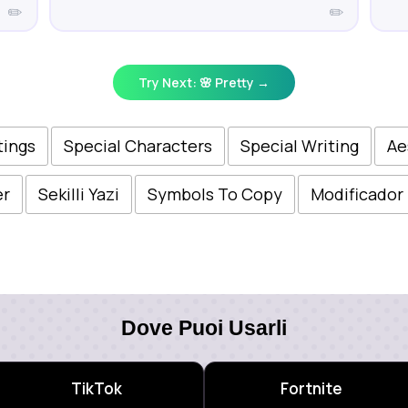
✏️
✏️
Try Next: 🌸 Pretty →
tings
Special Characters
Special Writing
Ae
er
Sekilli Yazi
Symbols To Copy
Modificador
Dove Puoi Usarli
TikTok
Fortnite