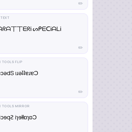
✏️
ᗩᖇᗩ丅丅ᗴᖇᎥ ᔕᑭᗴᑕᎥᗩᒪᎥ
✏️
ɐıɔǝdS ıɹǝʇʇɐɹɐƆ
✏️
ɒiɔɘqꙄ iɿɘƚƚɒɿɒƆ