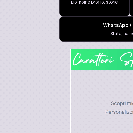
Bio, nome profilo, storie
WhatsApp /
Stato, nome