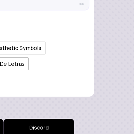
✏️
sthetic Symbols
 De Letras
Discord