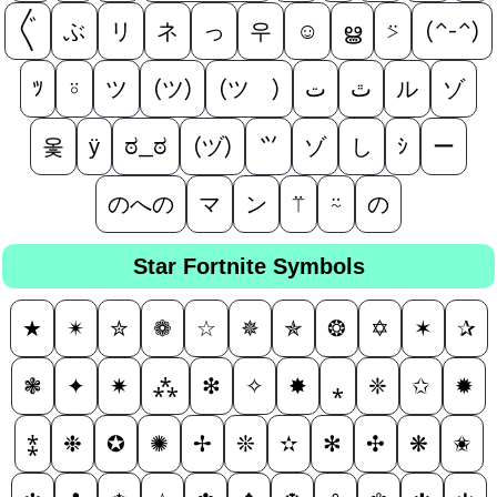
〲
ぶ
リ
ネ
っ
우
☺
ൠ
⍩
(^-^)
ﾂ
⍤
ツ
(ツ)
(ツ゚)
ت
ﭢ
ル
ゾ
옻
ӱ
ಠ_ಠ
(ヅ)
⺍
ゾ
し
ｼ
ー
のへの
マ
ン
⍡
⍨
の
Star Fortnite Symbols
★
✴
✮
❁
☆
✵
✯
❂
✡
✶
✰
❃
✦
✷
⁂
❇
✧
✸
⁎
❈
✩
✹
⁑
❉
✪
✺
✢
❊
✫
✻
✣
❋
✬