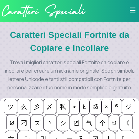
☰
Caratteri Speciali Fortnite da
Copiare e Incollare
Trova i migliori caratteri speciali Fortnite da copiare e
incollare per creare un nickname originale. Scopri simboli,
lettere Unicode e tanti stili compatibili con Fortnite per
personalizzare il tuo nome in modo semplice e gratuito.
ツ
么
彡
〆
私
٭
Ł
ॐ
×
®
ジ
Ø
刁
ズ
丶
シ
연
气
个
Ð
《
文
「」
卍
・
一
廴
刁
丨
『』