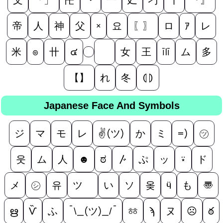
帝
人
神
父
×
요
〖〗
ロ
ｱ
レ
米
๏
卄
๔
ゞ
女
王
īlī
ム
多
【】
れ
冬
⦇⦈
Japanese Face And Symbols
ジ
マ
モ
レ
✌(ツ)
か
ミ
=)
㋡
웃
ム
人
☻
ಠ
〴
ぷ
ッ
⍣
ド
メ
㋛
유
ツ゚
い
ソ
옺
ӵ
も
〠
ഋ
Ѷ
ふ
¯\_(ツ)_/¯
ㆅ
ϡ
ヌ
☹
ఠ