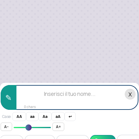
X
✎
0 chars
Case:
AA
aa
Aa
aA
↩
A-
A+