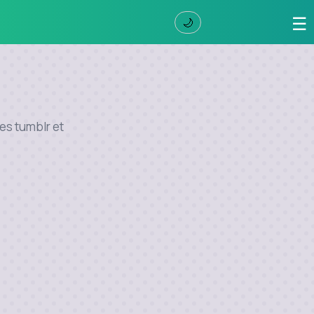
☰
🌙
ces tumblr et