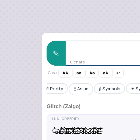
✎
0 chars
Case:
AA
aa
Aa
aA
↩
✨ Common
🌸 Pretty
🀄 Asian
§ Symbols
✦ S
Glitch (Zalgo)
Ĉ̶̡̱̥̰̻͇ͅa̴̗̱̯͓̙̦͠ŗ̶̺͚̘̯̬̞̣͚̾̾̈́̄̀̅͛́̕ą̶͇̬̰̆̋͐̀͌t̶̡͈̤̞͚͛͌͌͠t̵̪͔̫̝̺̯̦̟̯̰͛̈͆͠͝ę̴̜̹̣͉̖̗̇̂̋́̎͒̓̾ṛ̵͓͕̪͇̗̤͎͉̈́ï̷̢̲̣͉̫̮̫̻̦̽̾̽͊ ̶̯͉̹̦̞̘̼̉̽̑̉͒͊̋́̐͠Ś̴̡̮͈̤̩̮̪̳̦͂͛͐͠p̵̳̭̼̫̀́͛͜ȩ̷̛͍̯̝̺͓̩͖͒͘̚͝͝c̴̢̢͚̤̳̼̞̤̹̏ḯ̶͖͙̭̱̭̂̊̿̾̚͝͝a̵̧̼͚̻̤͇̝̥̩̓̽̽͗͆̄͝͝l̴̹͛͑i̶̛̖͚̖̓̅̃̈́̕͘͘̕