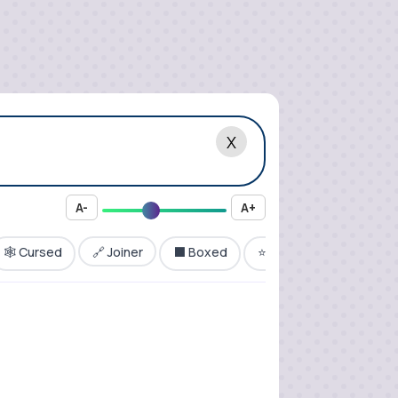
X
A-
A+
🕸️ Cursed
🔗 Joiner
⬛ Boxed
⭐ Star
❤️ Heart