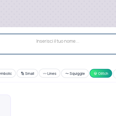
ymbolic
🔡 Small
〰️ Lines
〜 Squiggle
💀 Glitch